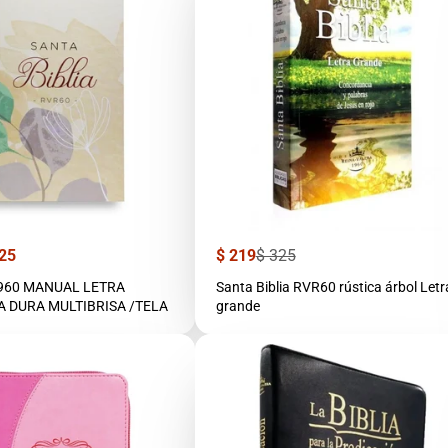
Precio
Precio
25
$ 219
$ 325
de
regular
venta
1960 MANUAL LETRA
Santa Biblia RVR60 rústica árbol Letr
 DURA MULTIBRISA /TELA
grande