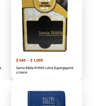
Precio
$ 949
—
$ 1,099
a
Santa Biblia RVR60 Letra Supergigante
c/cierre