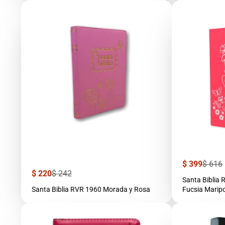
Precio
Precio
$ 399
$ 616
de
regula
Precio
Precio
$ 220
$ 242
venta
Santa Biblia
de
regular
venta
Santa Biblia RVR 1960 Morada y Rosa
Fucsia Maripo