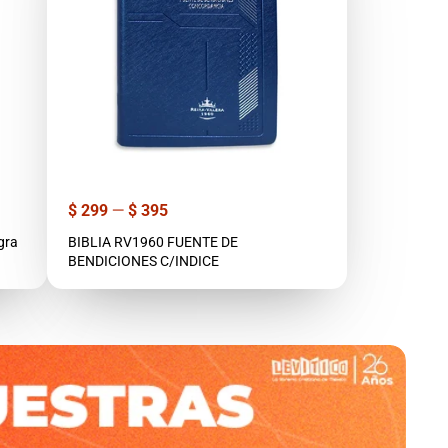
Precio
$ 299
—
$ 395
gra
BIBLIA RV1960 FUENTE DE
BENDICIONES C/INDICE