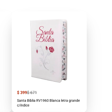
Precio
Precio
$ 399
$ 671
de
regular
venta
Santa Biblia RV1960 Blanca letra grande
c/índice