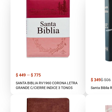
Precio
$ 449
—
$ 775
Precio
Precio
$ 349
$ 506
SANTA BIBLIA RV1960 CORONA LETRA
de
regula
venta
GRANDE C/CIERRE INDICE 3 TONOS
Santa Biblia 