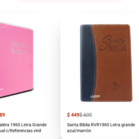
Precio
Precio
89
$ 449
$ 605
de
regular
venta
1960 Letra Grande
Santa Biblia RVR1960 Letra grande
l c/Referencias vinil
azul/marrón