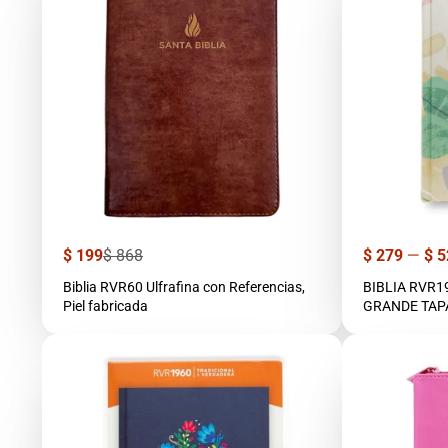
Precio
Precio
Precio
$ 199
$ 868
$ 279
—
$ 5
de
regular
venta
Biblia RVR60 Ulfrafina con Referencias,
BIBLIA RVR
Piel fabricada
GRANDE TAPA