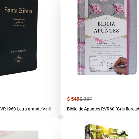
Precio
Precio
$ 549
$ 987
r
de
regular
venta
RVR1960 Letra grande Vinil
Biblia de Apuntes RVR60 (Gris florea