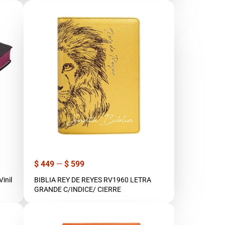
Precio
$ 449
—
$ 599
inil
BIBLIA REY DE REYES RV1960 LETRA
GRANDE C/INDICE/ CIERRE