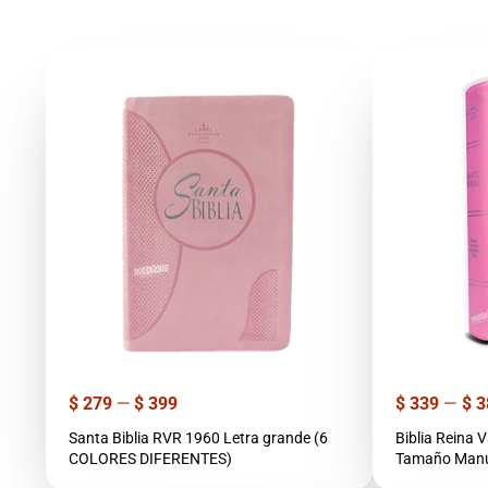
Precio
Precio
$ 279
—
$ 399
$ 339
—
$ 3
Santa Biblia RVR 1960 Letra grande (6
Biblia Reina Valera 
COLORES DIFERENTES)
Tamaño Manua