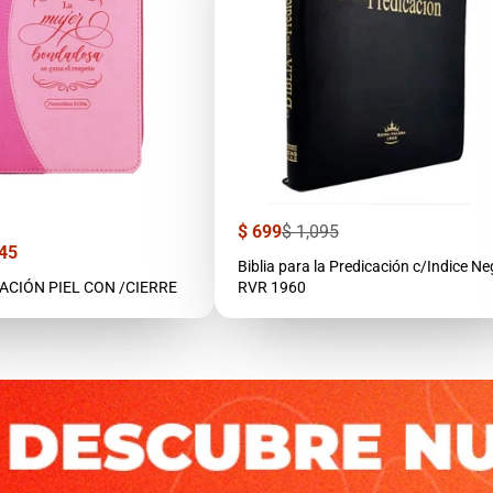
Precio
Precio
$ 699
$ 1,095
de
regular
45
venta
Biblia para la Predicación c/Indice Ne
TACIÓN PIEL CON /CIERRE
RVR 1960