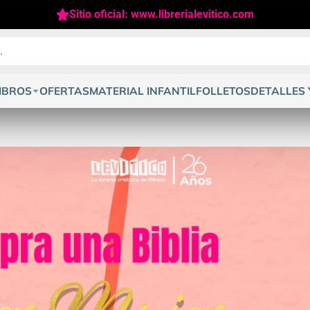
Sitio oficial: www.librerialevitico.com
IBROS
OFERTAS
MATERIAL INFANTIL
FOLLETOS
DETALLES 