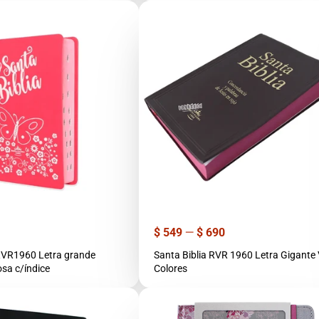
Precio
$ 549
—
$ 690
r
 RVR1960 Letra grande
Santa Biblia RVR 1960 Letra Gigante V
sa c/índice
Colores