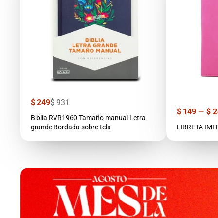
Precio
Precio
$ 249
$ 931
de
regular
Precio
$ 149
—
$ 2
venta
Biblia RVR1960 Tamaño manual Letra
grande Bordada sobre tela
LIBRETA IMI