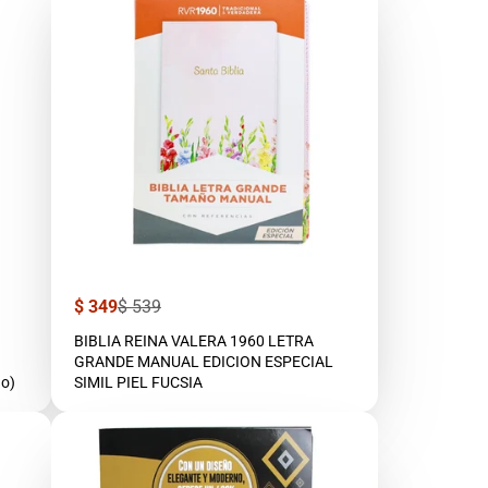
Precio
Precio
$ 349
$ 539
de
regular
venta
BIBLIA REINA VALERA 1960 LETRA
GRANDE MANUAL EDICION ESPECIAL
do)
SIMIL PIEL FUCSIA