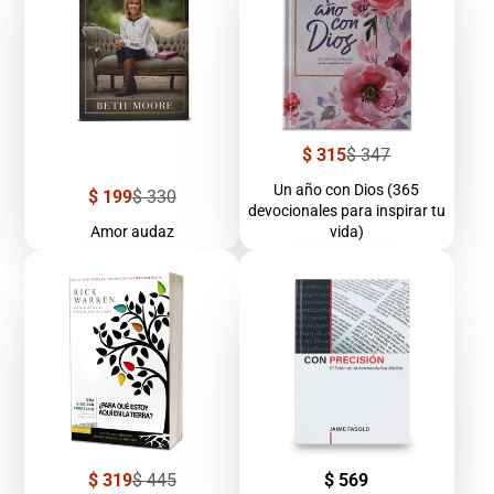
Precio
Precio
$ 315
$ 347
de
regular
venta
Un año con Dios (365
Precio
Precio
$ 199
$ 330
devocionales para inspirar tu
de
regular
venta
Amor audaz
vida)
Precio
Precio
Precio
$ 319
$ 445
$ 569