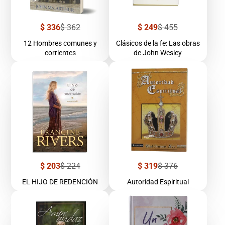
Precio
Precio
Precio
Precio
$ 336
$ 362
$ 249
$ 455
de
regular
de
regular
venta
venta
12 Hombres comunes y
Clásicos de la fe: Las obras
corrientes
de John Wesley
Precio
Precio
Precio
Precio
$ 203
$ 224
$ 319
$ 376
de
regular
de
regular
venta
venta
EL HIJO DE REDENCIÓN
Autoridad Espiritual