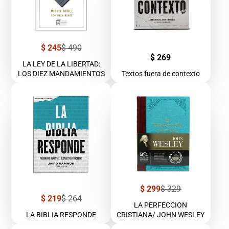
Precio
Precio
$ 245
$ 490
de
regular
Precio
$ 269
venta
LA LEY DE LA LIBERTAD:
LOS DIEZ MANDAMIENTOS
Textos fuera de contexto
Precio
Precio
$ 299
$ 329
de
regular
Precio
Precio
$ 219
$ 264
venta
LA PERFECCION
de
regular
venta
LA BIBLIA RESPONDE
CRISTIANA/ JOHN WESLEY