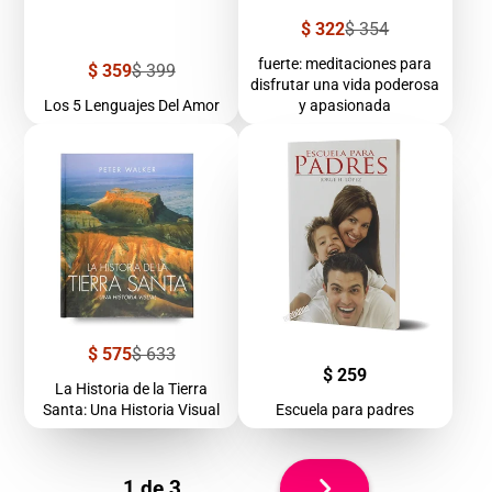
Precio
Precio
$ 322
$ 354
de
regular
venta
fuerte: meditaciones para
Precio
Precio
$ 359
$ 399
disfrutar una vida poderosa
de
regular
venta
Los 5 Lenguajes Del Amor
y apasionada
Precio
Precio
$ 575
$ 633
de
regular
Precio
$ 259
venta
La Historia de la Tierra
Santa: Una Historia Visual
Escuela para padres
Siguiente
1 de 3