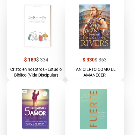
Precio
Precio
Precio
Precio
$ 189
$ 334
$ 330
$ 363
de
regular
de
regular
venta
venta
Cristo en nosotros - Estudio
TAN CIERTO COMO EL
Bíblico (Vida Discipular)
AMANECER