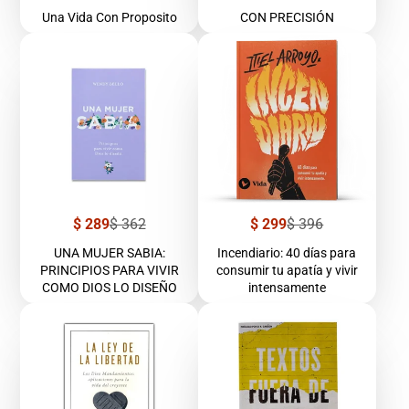
de
regular
venta
Una Vida Con Proposito
CON PRECISIÓN
Precio
Precio
Precio
Precio
$ 289
$ 362
$ 299
$ 396
de
regular
de
regular
venta
venta
UNA MUJER SABIA:
Incendiario: 40 días para
PRINCIPIOS PARA VIVIR
consumir tu apatía y vivir
COMO DIOS LO DISEÑO
intensamente