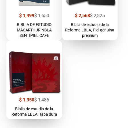
Precio
Precio
Precio
Precio
$ 1,499
$ 1,650
$ 2,568
$ 2,825
de
regular
de
regular
venta
venta
BIBLIA DE ESTUDIO
Biblia de estudio de la
MACARTHUR NBLA
Reforma LBLA, Piel genuina
SENTIPIEL CAFE
premium
Precio
Precio
$ 1,350
$ 1,485
de
regular
venta
Biblia de estudio de la
Reforma LBLA, Tapa dura