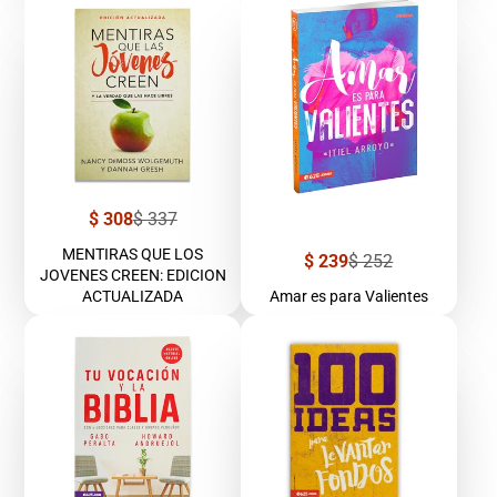
Precio
Precio
$ 308
$ 337
de
regular
venta
MENTIRAS QUE LOS
Precio
Precio
$ 239
$ 252
JOVENES CREEN: EDICION
de
regular
venta
ACTUALIZADA
Amar es para Valientes