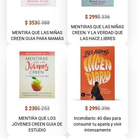
Precio
Precio
$ 299
$ 336
de
regular
Precio
Precio
$ 353
$ 388
venta
MENTIRAS QUE LAS NIÑAS
de
regular
venta
MENTIRA QUE LAS NIÑAS
CREEN: Y LA VERDAD QUE
CREEN GUIA PARA MAMÁS
LAS HACE LIBRES
Precio
Precio
Precio
Precio
$ 230
$ 253
$ 299
$ 396
de
regular
de
regular
venta
venta
MENTIRA QUE LOS
Incendiario: 40 días para
JÓVENES CREEN GUIA DE
consumir tu apatía y vivir
ESTUDIO
intensamente