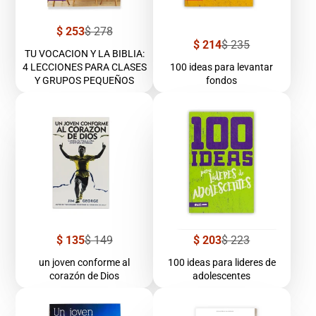
Precio
Precio
$ 253
$ 278
de
regular
Precio
Precio
$ 214
$ 235
venta
TU VOCACION Y LA BIBLIA:
de
regular
venta
4 LECCIONES PARA CLASES
100 ideas para levantar
Y GRUPOS PEQUEÑOS
fondos
Precio
Precio
Precio
Precio
$ 135
$ 149
$ 203
$ 223
de
regular
de
regular
venta
venta
un joven conforme al
100 ideas para lideres de
corazón de Dios
adolescentes