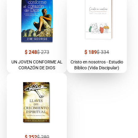
Precio
Precio
Precio
Precio
$ 248
$ 273
$ 189
$ 334
de
regular
de
regular
venta
venta
UN JOVEN CONFORME AL
Cristo en nosotros - Estudio
CORAZÓN DE DIOS
Bíblico (Vida Discipular)
Precio
Precio
$ 252
$ 280