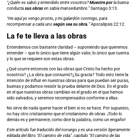
“¿Quién es sabio y entendido entre vosotros?
Muestre por
la buena
conducta
sus obras
en sabia mansedumbre.”
Santiago 3:13.
“He aquí yo vengo pronto, y mi galardón conmigo, para
recompensar a cada uno
según sea su obra.
”
Apocalipsis 22:12.
La fe te lleva a las obras
Entendemos con bastante claridad – suponiendo que queremos
entender – que lo único que tiene algún valor, lo único que cuenta
y lo que se requiere son estas obras.
¿Qué ocurre entonces con las obras que Cristo ha hecho por
nosotros? ¿La obra que consumó?¿Su gracia? Todo esto tiene la
intención de influir en nuestras obras para que puedan ser puras,
buenas y podamos resistir la prueba delante de Dios. En el grado
en el que nuestras obras cambian es el grado en el que hemos
sido salvados, y seremos recompensados conforme a ellas.
No sirve de nada querer hacer el bien si no se hace. Por supuesto,
no hay otro cristianismo que
el cristianismo de obras.
¡Todo lo
demás es y permanece, como dice la palabra, como un engaño!
Este artículo fue traducido del noruego y es una versión ligeramente
editada del libro “El camino de vida”, capítulo “El camino de las