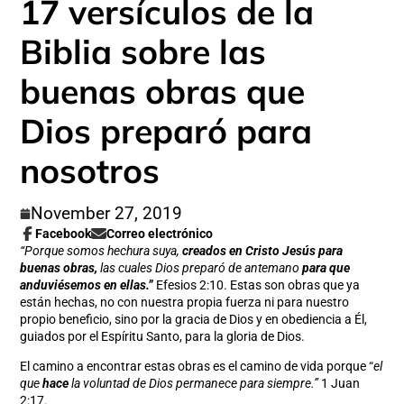
17 versículos de la
Biblia sobre las
buenas obras que
Dios preparó para
nosotros
November 27, 2019
Facebook
Correo electrónico
Compartir
Se
Compartir
“Porque somos hechura suya,
creados en Cristo Jesús para
en
abre
por
buenas obras,
las cuales Dios preparó de antemano
para que
Facebook
en
correo
anduviésemos en ellas.”
Efesios 2:10. Estas son obras que ya
una
electrónico
están hechas, no con nuestra propia fuerza ni para nuestro
nueva
propio beneficio, sino por la gracia de Dios y en obediencia a Él,
ventana.
guiados por el Espíritu Santo, para la gloria de Dios.
El camino a encontrar estas obras es el camino de vida porque “
el
que
hace
la voluntad de Dios permanece para siempre.”
1 Juan
2:17.