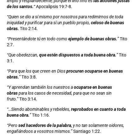
limpio y resplandeciente; porque el lino fino es
las acciones justas
de los santos.
“
Apocalipsis 19:7-8.
“Quien se dio a sí mismo por nosotros para redimirnos de toda
iniquidad y purificar para sí un pueblo propio,
celoso de buenas
obras.
Tito 2:14.
“Presentándote tú en todo como
ejemplo de buenas obras.
”
Tito
2:7.
“Que obedezcan,
que estén dispuestos a toda buena obra.
”
Tito
3:1.
“
Para que los que creen en Dios
procuren ocuparse en buenas
obras.
”
Tito 3:8.
“Y aprendan también los nuestros a
ocuparse en buenas
obras
para los casos de necesidad, para que no sean sin
fruto.”
Tito 3:14.
“…Siendo abominables y rebeldes,
reprobados en cuanto a toda
buena obra.
”
Tito 1:16.
“Pero
sed hacedores de la palabra,
y no tan solamente oidores,
engañándoos a vosotros mismos.”
Santiago 1:22.