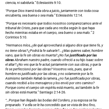
ciencia, ni sabiduría.”
Eclesiastés 9:10.
“Porque Dios traerá toda obra a juicio, juntamente con toda cosa
encubierta, sea buena o sea mala.”
Eclesiastés 12:14.
“
Porque es necesario que todos nosotros comparezcamos ante el
tribunal de Cristo, para que cada uno reciba según lo que haya
hecho mientras estaba en el cuerpo, sea bueno o sea malo.
”
2
Corintios 5:10.
“Hermanos míos, ¿de qué aprovechará si alguno dice que tiene fe, y
no tiene obras? ¿Podrá la fe salvarle?…
¿Mas quieres saber, hombre
vano, que la fe sin obras es muerta? ¿No fue
justificado por las
obras
Abraham nuestro padre, cuando ofreció a su hijo Isaac sobre
el altar? ¿No ves que la fe actuó juntamente con sus obras, y que la
fe se perfeccionó por las obras? Vosotros veis, pues, que el
hombre es justificado por las obras, y no solamente por la fe.
Asimismo también Rahab la ramera, ¿no fue justificada por obras,
cuando recibió a los mensajeros y los envió por otro camino?
Porque como el cuerpo sin espíritu está muerto, así también la fe
sin obras está muerta.”
Santiago 2:14-26.
“…P
orque han llegado las bodas del Cordero, y su esposa se ha
preparado. Y a ella se le ha concedido que se vista de lino fino,