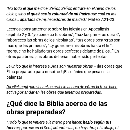
“No todo el que me dice: Señor, Señor, entrará en el reino de los
cielos, sino
el que hace la voluntad de mi Padre
que está en los
cielos… apartaos de mí, hacedores de maldad.”
Mateo 7:21-23.
Leemos constantemente sobre las iglesias en Apocalipsis
capítulo 2 y 3: “yo conozco tus obras”, “haz las primeras obras”,
“aborreces las obras de los nicolaítas”, “tus obras postreras son
más que las primeras”, “…y guardare mis obras hasta el fin”,
“porque no he hallado tus obras perfectas delante de Dios…” En
otras palabras, ¡sus obras deberían haber sido perfectas!
La único que le interesa a Dios son nuestras obras
– ¡las obras que
Él ha preparado para nosotros! ¡Es lo único que pesa en la
balanza!
Da click aquí para leer el un artículo acerca de cómo la fe se hace
activa por andar en las obras que tenemos preparadas.
¿Qué dice la Biblia acerca de las
obras preparadas?
“Todo lo que te viniere a la mano para hacer,
hazlo según tus
fuerzas
; porque en el Seol, adonde vas, no hay obra, ni trabajo, ni