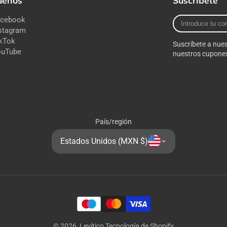
uenos
Suscríbete
Introduce
acebook
tu
stagram
correo
kTok
Suscríbete a nues
electrónico
ouTube
nuestros cupones
País/región
Estados Unidos (MXN $)
© 2026,
Levítico
Tecnología de Shopify