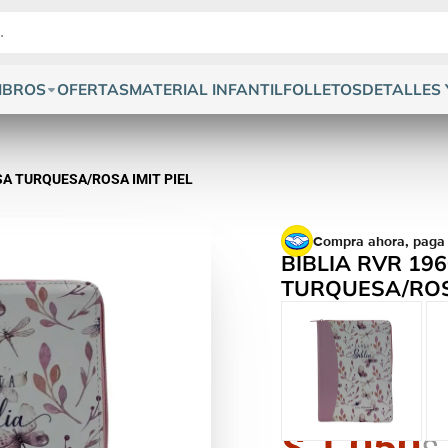
IBROS
OFERTAS
MATERIAL INFANTIL
FOLLETOS
DETALLES 
SA TURQUESA/ROSA IMIT PIEL
Compra ahora, paga
BIBLIA RVR 19
TURQUESA/ROSA
$ 1,050