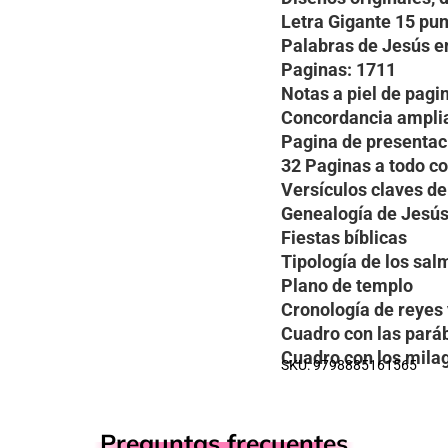
Letra Gigante 15 pu
Palabras de Jesús e
Paginas: 1711
Notas a piel de pag
Concordancia ampli
Pagina de presenta
32 Paginas a todo c
Versículos claves de
Genealogía de Jesú
Fiestas bíblicas
Tipología de los sa
Plano de templo
Cronología de reyes
Cuadro con las pará
Cuadro con los mila
SKU: 9798885161565
Preguntas frecuentes