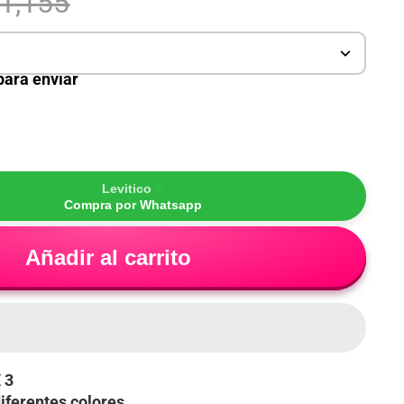
 1,155
 para enviar
Levitico
Compra por Whatsapp
Añadir al carrito
X 3
diferentes colores