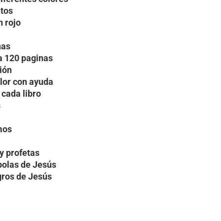
ntos
n rojo
inas
a 120 paginas
ción
olor con ayuda
 cada libro
s
lmos
 y profetas
bolas de Jesús
gros de Jesús