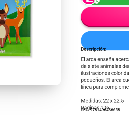
Descripción:
El arca
enseña acerca 
de siete animales de
ilustraciones colorid
pequeños.
El arca
cue
línea para complement
Medidas: 22 x 22.5
Paginas:106
SKU: 9781496436658