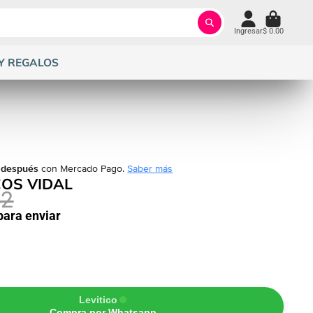
Ingresar
$ 0.00
Y REGALOS
 después
con Mercado Pago.
Saber más
COS VIDAL
42
 para enviar
Levitico
Compra por Whatsapp