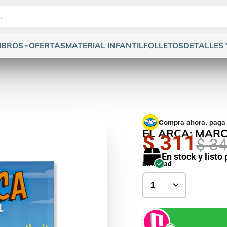
IBROS
OFERTAS
MATERIAL INFANTIL
FOLLETOS
DETALLES 
Compra ahora, paga
EL ARCA: MAR
$ 311
$ 3
En stock y listo
Cantidad