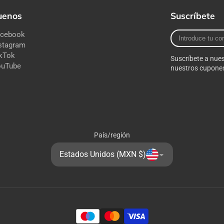
uenos
Suscríbete
Introduce
acebook
tu
stagram
correo
kTok
Suscríbete a nues
electrónico
ouTube
nuestros cupones
País/región
Estados Unidos (MXN $)