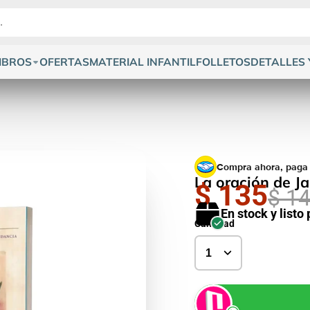
IBROS
OFERTAS
MATERIAL INFANTIL
FOLLETOS
DETALLES 
Compra ahora, paga
La oración de Ja
$ 135
$ 1
En stock y listo
Cantidad