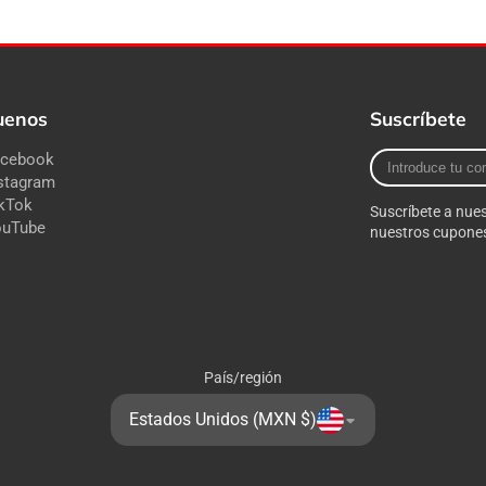
uenos
Suscríbete
Introduce
acebook
tu
stagram
correo
kTok
Suscríbete a nues
electrónico
ouTube
nuestros cupones
País/región
Estados Unidos (MXN $)