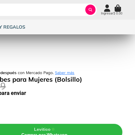
Ingresar
$ 0.00
Y REGALOS
 después
con Mercado Pago.
Saber más
bes para Mujeres (Bolsillo)
49
 para enviar
Levitico
Compra por Whatsapp