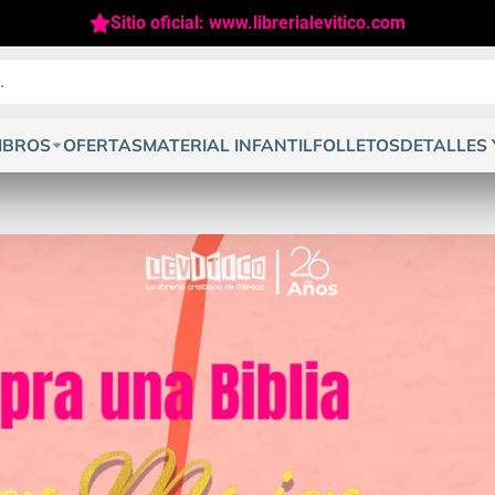
Sitio oficial: www.librerialevitico.com
IBROS
OFERTAS
MATERIAL INFANTIL
FOLLETOS
DETALLES 