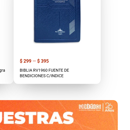
Precio
$ 299
—
$ 395
gra
BIBLIA RV1960 FUENTE DE
BENDICIONES C/INDICE