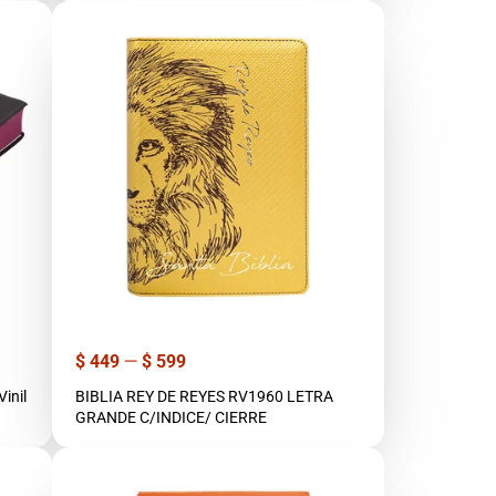
Precio
$ 449
—
$ 599
inil
BIBLIA REY DE REYES RV1960 LETRA
GRANDE C/INDICE/ CIERRE