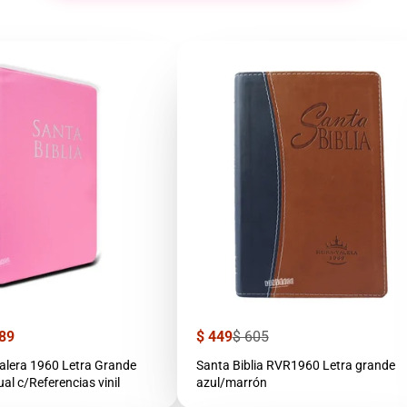
Precio
Precio
89
$ 449
$ 605
de
regular
venta
1960 Letra Grande
Santa Biblia RVR1960 Letra grande
l c/Referencias vinil
azul/marrón