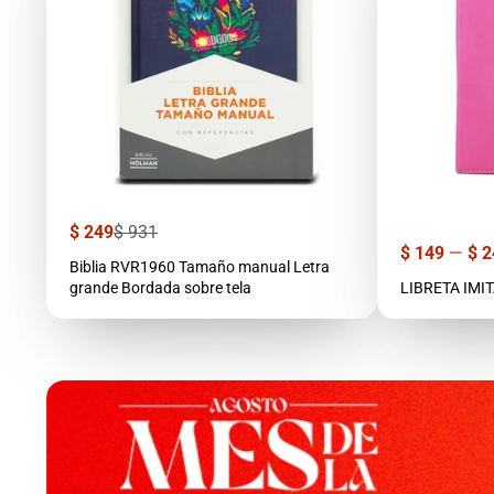
Precio
Precio
$ 249
$ 931
de
regular
Precio
$ 149
—
$ 2
venta
Biblia RVR1960 Tamaño manual Letra
grande Bordada sobre tela
LIBRETA IMI