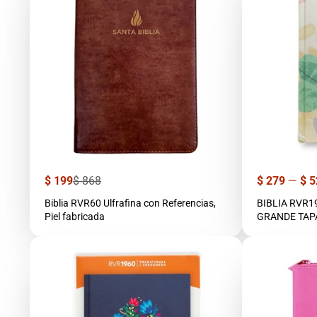
Precio
Precio
Precio
$ 199
$ 868
$ 279
—
$ 5
de
regular
venta
Biblia RVR60 Ulfrafina con Referencias,
BIBLIA RVR
Piel fabricada
GRANDE TAPA