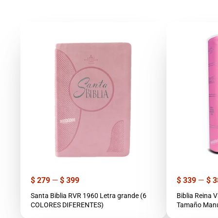
Precio
Precio
$ 279
—
$ 399
$ 339
—
$ 3
Santa Biblia RVR 1960 Letra grande (6
Biblia Reina Valera 
COLORES DIFERENTES)
Tamaño Manua