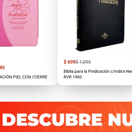
Precio
Precio
$ 699
$ 1,095
de
regular
45
venta
Biblia para la Predicación c/Indice Ne
TACIÓN PIEL CON /CIERRE
RVR 1960