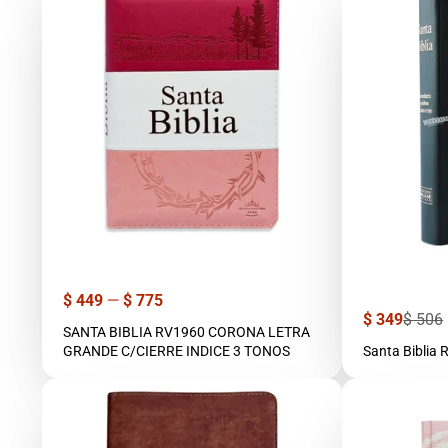
Precio
$ 449
—
$ 775
Precio
Precio
$ 349
$ 506
SANTA BIBLIA RV1960 CORONA LETRA
de
regula
venta
GRANDE C/CIERRE INDICE 3 TONOS
Santa Biblia 