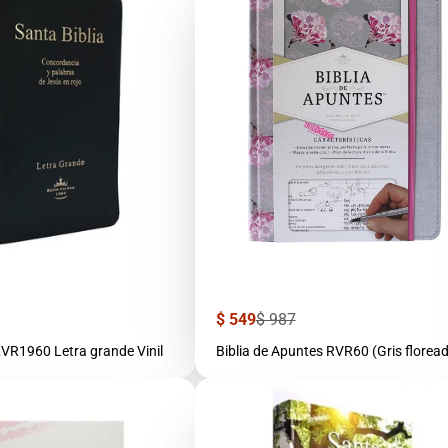
Precio
Precio
$ 549
$ 987
r
de
regular
venta
RVR1960 Letra grande Vinil
Biblia de Apuntes RVR60 (Gris florea