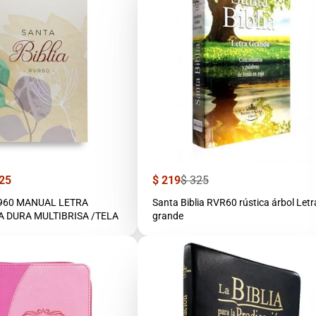
Precio
Precio
25
$ 219
$ 325
de
regular
venta
1960 MANUAL LETRA
Santa Biblia RVR60 rústica árbol Letr
 DURA MULTIBRISA /TELA
grande