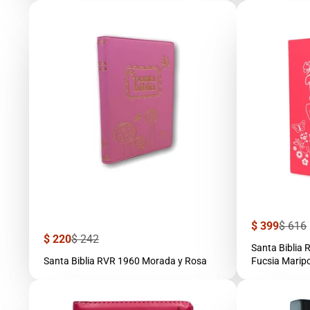
Precio
Precio
$ 399
$ 616
de
regula
Precio
Precio
$ 220
$ 242
venta
Santa Biblia
de
regular
venta
Santa Biblia RVR 1960 Morada y Rosa
Fucsia Maripo