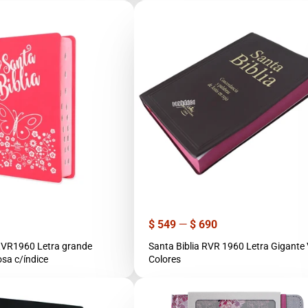
Precio
$ 549
—
$ 690
r
 RVR1960 Letra grande
Santa Biblia RVR 1960 Letra Gigante V
sa c/índice
Colores