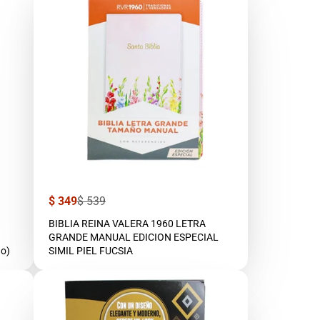
Precio
Precio
$ 349
$ 539
de
regular
venta
BIBLIA REINA VALERA 1960 LETRA
GRANDE MANUAL EDICION ESPECIAL
do)
SIMIL PIEL FUCSIA