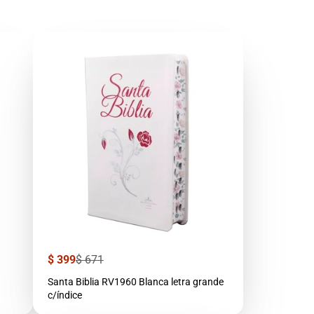
Precio
Precio
$ 399
$ 671
de
regular
venta
Santa Biblia RV1960 Blanca letra grande
c/índice