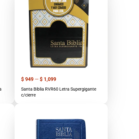
Precio
$ 949
—
$ 1,099
a
Santa Biblia RVR60 Letra Supergigante
c/cierre